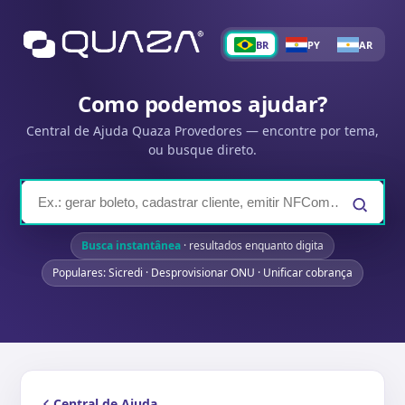
BR
PY
AR
Como podemos ajudar?
Central de Ajuda Quaza Provedores — encontre por tema,
ou busque direto.
Busca instantânea
· resultados enquanto digita
Populares: Sicredi · Desprovisionar ONU · Unificar cobrança
Central de Ajuda