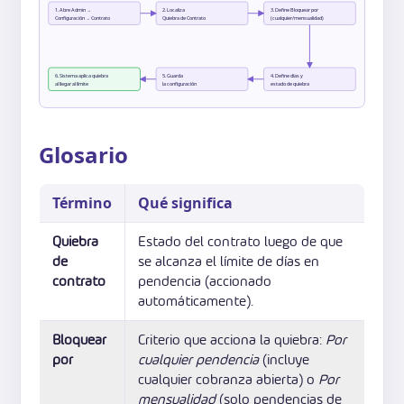
1. Abre Admin →
2. Localiza
3. Define Bloquear por
Configuración → Contrato
Quiebra de Contrato
(cualquier/mensualidad)
6. Sistema aplica quiebra
5. Guarda
4. Define días y
al llegar al límite
la configuración
estado de quiebra
Glosario
Término
Qué significa
Quiebra
Estado del contrato luego de que
de
se alcanza el límite de días en
contrato
pendencia (accionado
automáticamente).
Bloquear
Criterio que acciona la quiebra:
Por
por
cualquier pendencia
(incluye
cualquier cobranza abierta) o
Por
mensualidad
(solo pendencias de