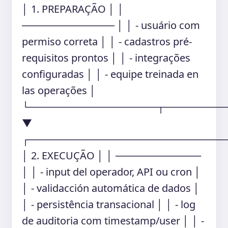
│ 1. PREPARAÇÃO │ │
───────────── │ │ - usuário com
permiso correta │ │ - cadastros pré-
requisitos prontos │ │ - integrações
configuradas │ │ - equipe treinada en
las operações │
└──────────────────┬────────
▼
┌───────────────────────────
│ 2. EXECUÇÃO │ │ ────────────
│ │ - input del operador, API ou cron │
│ - validacción automática de dados │
│ - persistência transacional │ │ - log
de auditoria com timestamp/user │ │ -