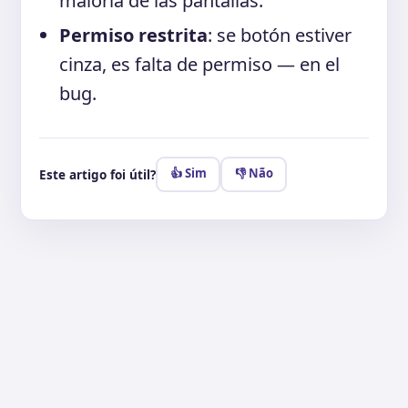
maioria de las pantallas.
Permiso restrita
: se botón estiver
cinza, es falta de permiso — en el
bug.
👍 Sim
👎 Não
Este artigo foi útil?