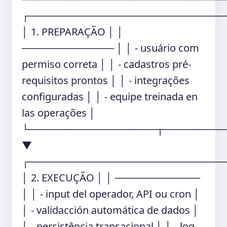
┌───────────────────────────
│ 1. PREPARAÇÃO │ │
───────────── │ │ - usuário com
permiso correta │ │ - cadastros pré-
requisitos prontos │ │ - integrações
configuradas │ │ - equipe treinada en
las operações │
└──────────────────┬────────
▼
┌───────────────────────────
│ 2. EXECUÇÃO │ │ ────────────
│ │ - input del operador, API ou cron │
│ - validacción automática de dados │
│ - persistência transacional │ │ - log