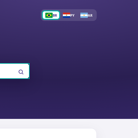
BR
PY
AR